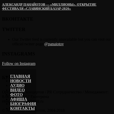
АЛЕКСАНДР ПАНАЙОТОВ — «МИЛЛИОНЫ». ОТКРЫТИЕ
ФЕСТИВАЛЯ «СЛАВЯНСКИЙ БАЗАР-2026»
ВКОНТАКТЕ
TWITTER
Our Twitter feed is currently unavailable but you can visit our
official twitter page
@panaiotov
.
INSTAGRAMS
Follow on Instagram
ГЛАВНАЯ
БУКИНГ
НОВОСТИ
АУДИО
ВИДЕО
Организация концертов / PR Сотрудничество / Менеджмент:
ФОТО
8-965-202-57-57 Екатерина
АФИША
email: kate_kora@mail.ru
БИОГРАФИЯ
КОНТАКТЫ
© Александр Панайотов, 2004-2018