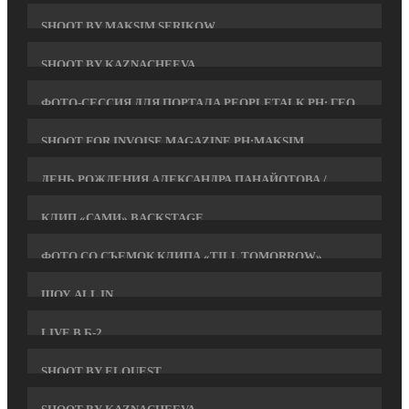
SHOOT BY MAKSIM SERIKOW
SHOOT BY KAZNACHEEVA
ФОТО-СЕССИЯ ДЛЯ ПОРТАЛА PEOPLETALK PH: ГЕО
КАРДАВА
SHOOT FOR INVOISE MAGAZINE PH:MAKSIM
SERIKOW
ДЕНЬ РОЖДЕНИЯ АЛЕКСАНДРА ПАНАЙОТОВА /
WHITE PARTY
КЛИП «САМИ» BACKSTAGE
ФОТО СО СЪЕМОК КЛИПА «TILL TOMORROW»
ШОУ ALL IN
LIVE В Б-2
SHOOT BY ELQUEST