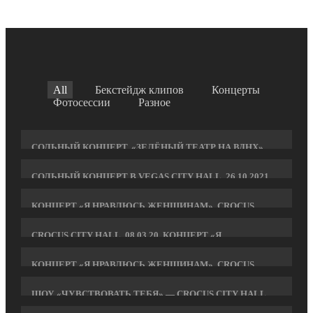
All
Бекстейдж клипов
Концерты
Фотосессии
Разное
СОЛЬНЫЙ КОНЦЕРТ. «ЗЕЛЁНЫЙ ТЕАТР НА ВДНХ».
08.09.2023
СОЛЬНЫЙ КОНЦЕРТ В VEGAS CITY HALL. 26.10.2021.
ФОТОГРАФЫ: АЛЕКСЕЙ МОЛЧАНОВСКИЙ,
ВЛАДИМИР СОКОЛОВ
КОНЦЕРТ «Я НРАВЛЮСЬ ЖЕНЩИНАМ». CROCUS
CITY HALL. 08.03.2021
CROCUS CITY HALL. 08.03.20. КОНЦЕРТ «Я
НРАВЛЮСЬ ЖЕНЩИНАМ»
КОНЦЕРТ «Я НРАВЛЮСЬ ЖЕНЩИНАМ». CROCUS
CITY HALL. 08.03.2019. ФОТО: МАРИНА ЗАХАРОВА
ШОУ «ЧУВСТВОВАТЬ ТЕБЯ» — CROCUS CITY HALL,
08.03.2018 (ФОТОГРАФ: МАРИНА ЗАХАРОВА)