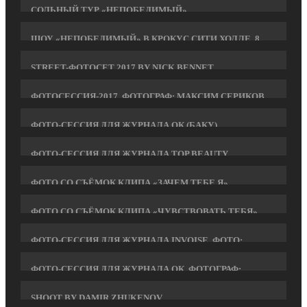
СОЛЬНЫЙ ТУР «НЕПОБЕДИМЫЙ»
ШОУ «НЕПОБЕДИМЫЙ» В КРОКУС СИТИ ХОЛЛЕ. 8
МАРТА 2017 ГОДА
STREET-ФОТОСЕТ 2017 BY NICK BENNET
ФОТОСЕССИЯ-2017. ФОТОГРАФ: МАКСИМ СЕРИКОВ
ФОТО-СЕССИЯ ДЛЯ ЖУРНАЛА ОК (БАКУ).
ФОТОГРАФ: МАКСИМ КАШИН
ФОТО-СЕССИЯ ДЛЯ ЖУРНАЛА TOP BEAUTY.
ФОТОГРАФ: НИКОЛАЙ ТЕМНИКОВ
ФОТО СО СЪЁМОК КЛИПА «ЗАЧЕМ ТЕБЕ Я»
ФОТО СО СЪЁМОК КЛИПА «ЧУВСТВОВАТЬ ТЕБЯ»
ФОТО-СЕССИЯ ДЛЯ ЖУРНАЛА INVOISE. ФОТО:
MAXIM SERIKOW
ФОТО-СЕССИЯ ДЛЯ ЖУРНАЛА ОК. ФОТОГРАФ:
ВЛАДИМИР ВАСИЛЬЧИКОВ
SHOOT BY DAMIR ZHUKENOV