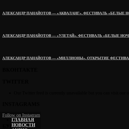
АЛЕКСАНДР ПАНАЙОТОВ — «АКВАЛАНГ». ФЕСТИВАЛЬ «БЕЛЫЕ Н
АЛЕКСАНДР ПАНАЙОТОВ — «УЛЕТАЙ». ФЕСТИВАЛЬ «БЕЛЫЕ НОЧ
АЛЕКСАНДР ПАНАЙОТОВ — «МИЛЛИОНЫ». ОТКРЫТИЕ ФЕСТИВАЛ
ВКОНТАКТЕ
TWITTER
Our Twitter feed is currently unavailable but you can visit our o
INSTAGRAMS
Follow on Instagram
ГЛАВНАЯ
НОВОСТИ
БУКИНГ