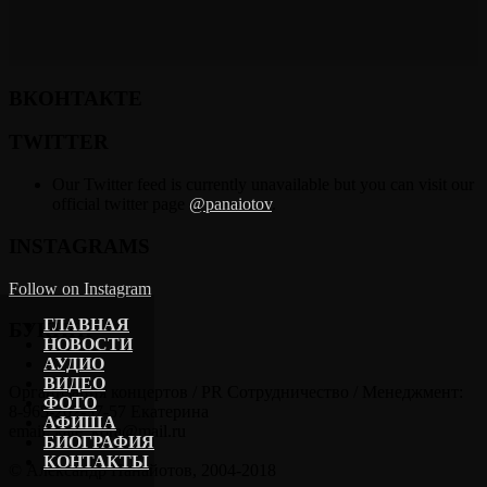
ВКОНТАКТЕ
TWITTER
Our Twitter feed is currently unavailable but you can visit our
official twitter page
@panaiotov
.
INSTAGRAMS
Follow on Instagram
ГЛАВНАЯ
БУКИНГ
НОВОСТИ
АУДИО
ВИДЕО
Организация концертов / PR Сотрудничество / Менеджмент:
ФОТО
8-965-202-57-57 Екатерина
АФИША
email: kate_kora@mail.ru
БИОГРАФИЯ
КОНТАКТЫ
© Александр Панайотов, 2004-2018