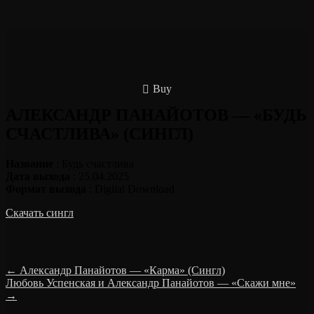
Buy
АЛЕКСАНДР ПАНАЙОТОВ — «БУДЬ
СЧАСТЛИВА» (СИНГЛ)
Название
: Будь счастлива
Дата выхода
: 25.04.2025
Формат выхода
: Digital Download
Скачать сингл
←
Александр Панайотов — «Карма» (Сингл)
Любовь Успенская и Александр Панайотов — «Скажи мне»
→