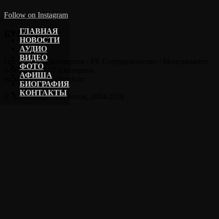
Follow on Instagram
ГЛАВНАЯ
БУКИНГ
НОВОСТИ
АУДИО
ВИДЕО
Организация концертов / PR Сотрудничество / Менеджмент:
ФОТО
8-965-202-57-57 Екатерина
АФИША
email: kate_kora@mail.ru
БИОГРАФИЯ
КОНТАКТЫ
© Александр Панайотов, 2004-2018