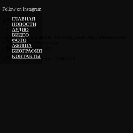
Follow on Instagram
ГЛАВНАЯ
БУКИНГ
НОВОСТИ
АУДИО
ВИДЕО
Организация концертов / PR Сотрудничество / Менеджмент:
ФОТО
8-965-202-57-57 Екатерина
АФИША
email: kate_kora@mail.ru
БИОГРАФИЯ
КОНТАКТЫ
© Александр Панайотов, 2004-2018