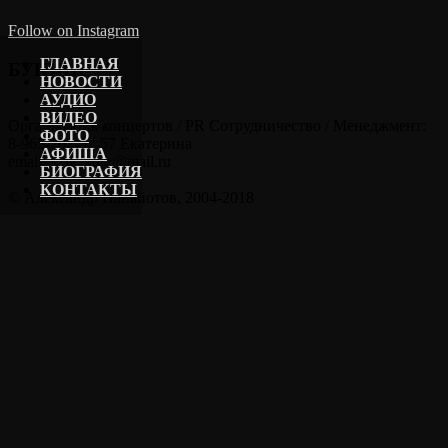
Follow on Instagram
ГЛАВНАЯ
БУКИНГ
НОВОСТИ
АУДИО
ВИДЕО
Организация концертов / PR Сотрудничество / Менеджмент:
ФОТО
8-965-202-57-57 Екатерина
АФИША
email: kate_kora@mail.ru
БИОГРАФИЯ
КОНТАКТЫ
© Александр Панайотов, 2004-2018