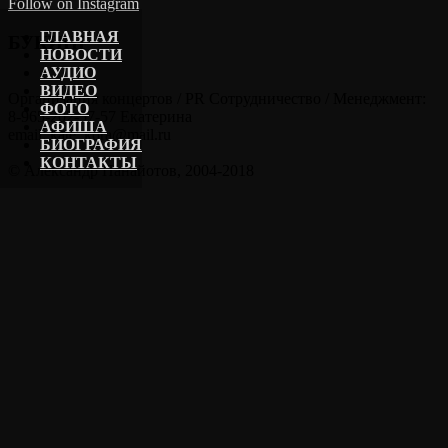
Follow on Instagram
ГЛАВНАЯ
БУКИНГ
НОВОСТИ
АУДИО
ВИДЕО
Организация концертов / PR Сотрудничество / Менеджмент:
ФОТО
8-965-202-57-57 Екатерина
АФИША
email: kate_kora@mail.ru
БИОГРАФИЯ
КОНТАКТЫ
© Александр Панайотов, 2004-2018