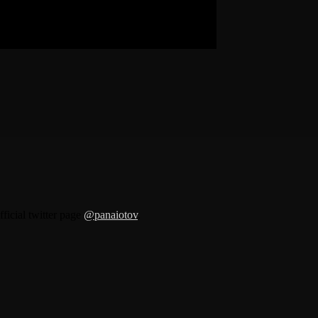
fficial twitter page
@panaiotov
.