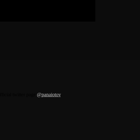
fficial twitter page
@panaiotov
.