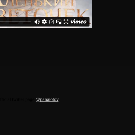
fficial twitter page
@panaiotov
.