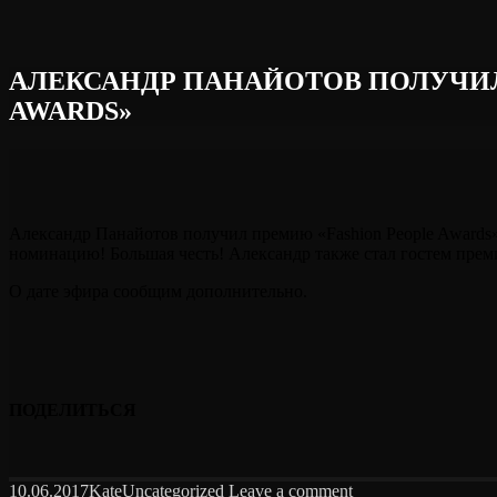
АЛЕКСАНДР ПАНАЙОТОВ ПОЛУЧИЛ
AWARDS»
Александр Панайотов получил премию «Fashion People Awards»
номинацию! Большая честь! Александр также стал гостем прем
О дате эфира сообщим дополнительно.
ПОДЕЛИТЬСЯ
10.06.2017
Kate
Uncategorized
Leave a comment