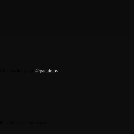
fficial twitter page
@panaiotov
.
965-202-57-57 Екатерина