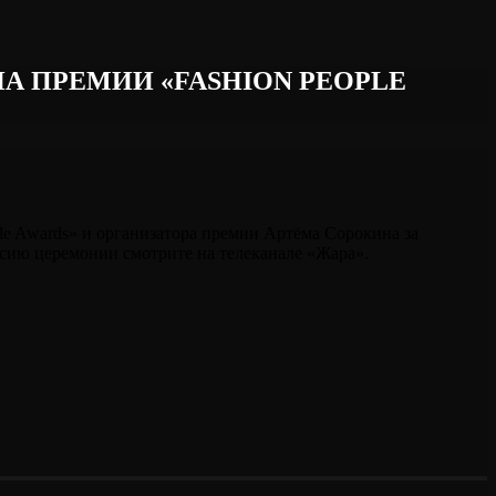
А ПРЕМИИ «FASHION PEOPLE
le Awards» и организатора премии Артёма Сорокина за
рсию церемонии смотрите на телеканале «Жара».