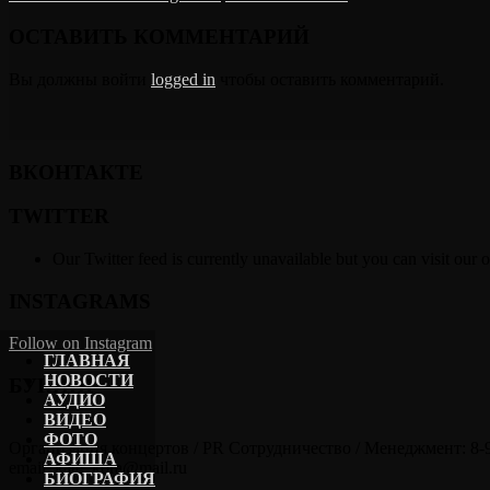
ОСТАВИТЬ КОММЕНТАРИЙ
Вы должны войти
logged in
чтобы оставить комментарий.
ВКОНТАКТЕ
TWITTER
Our Twitter feed is currently unavailable but you can visit our o
INSTAGRAMS
Follow on Instagram
ГЛАВНАЯ
НОВОСТИ
БУКИНГ
АУДИО
ВИДЕО
ФОТО
Организация концертов / PR Сотрудничество / Менеджмент: 8-
АФИША
email: kate_kora@mail.ru
БИОГРАФИЯ