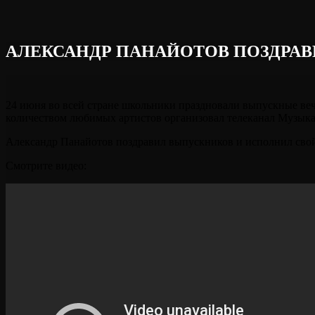
АЛЕКСАНДР ПАНАЙОТОВ ПОЗДРАВИ
24 июня во всей стране школьники праздновали выпускные веч
количеством любимых артистов организовал телеканал Музыка
Александр Панайотов поздравил выпускников и исполнил сво
Смотрите видео: