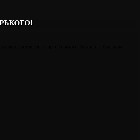
РЬКОГО!
 школ, состоялся в Парке Горького. Концерт с большим