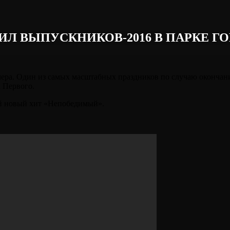
Л ВЫПУСКНИКОВ-2016 В ПАРКЕ ГО
ера. Один из самых масштабных праздников по случаю окончания
 Первого.
й новый хит «Непобедимый».