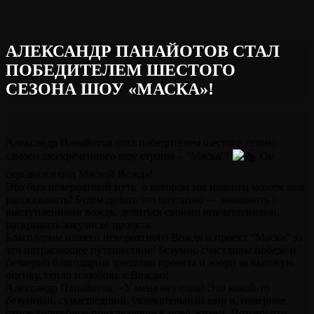
АЛЕКСАНДР ПАНАЙОТОВ СТАЛ
ПОБЕДИТЕЛЕМ ШЕСТОГО
СЕЗОНА ШОУ «МАСКА»!
Александр Панайотов стал победителем шестого сезона
самого засекреченного шоу страны – “Маска”!
Он
скрывался под Маской Вождя!
Это был невероятный путь, о котором мы наконец можем вам
рассказывать! Будем делать это поэтапно — знакомить с
выступлениями вождя, делиться своими впечатлениями,
раскрывать закулисье проекта.
Благодарим нашего невероятного Вождя и проект “Маска” за
это потрясающее путешествие! Безумно счастливы победе и
безмерно благодарны зрителям проекта и жюри за высокую
оценку, тепло и любовь к Вождю!
Александр Панайотов: «У меня нет слов! Это какой-то
безумный, сумасшедший, увлекательный мир и, наверное,
самое волшебное приключение в моей жизни. Потому что