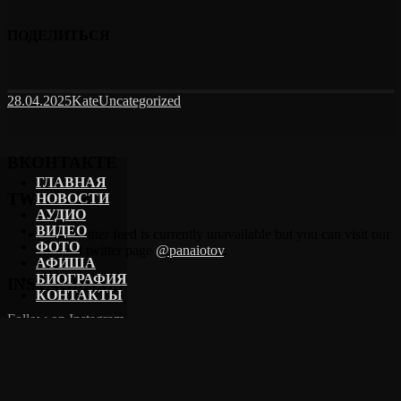
ПОДЕЛИТЬСЯ
28.04.2025
Kate
Uncategorized
ВКОНТАКТЕ
ГЛАВНАЯ
TWITTER
НОВОСТИ
АУДИО
ВИДЕО
Our Twitter feed is currently unavailable but you can visit our
ФОТО
official twitter page
@panaiotov
.
АФИША
БИОГРАФИЯ
INSTAGRAMS
КОНТАКТЫ
Follow on Instagram
БУКИНГ