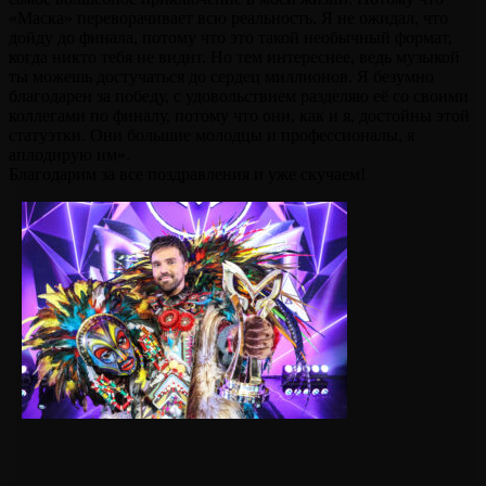
«Маска» переворачивает всю реальность. Я не ожидал, что
дойду до финала, потому что это такой необычный формат,
когда никто тебя не видит. Но тем интереснее, ведь музыкой
ты можешь достучаться до сердец миллионов. Я безумно
благодарен за победу, с удовольствием разделяю её со своими
коллегами по финалу, потому что они, как и я, достойны этой
статуэтки. Они большие молодцы и профессионалы, я
аплодирую им».
Благодарим за все поздравления и уже скучаем!