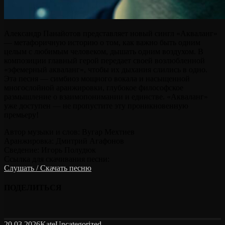
Александр Панайотов представляет новый сингл «Акваланг»
— метафоричную историю о том, как важно быть одним
целым с любимым человеком, дышать одним воздухом. В
композиции главный герой передает своей возлюбленной
«эфемерный акваланг», чтобы их дыхания слились в одно.
Эта песня — симбиоз мощного вокала и насыщенной
многослойной аранжировки, глубокое философское
размышление о взаимопонимании и единстве. «Акваланг»
уже доступен — не пропустите эту проникновенную
премьеру!
Автор музыки и слов: Вугар Мехтиев
Аранжировка: Дмитрий Агафонов
Сведение: Игорь Полудюк
Ссылка для скачивания песни:
Слушать / Скачать песню
ПОДЕЛИТЬСЯ
20.03.2026
Kate
Uncategorized