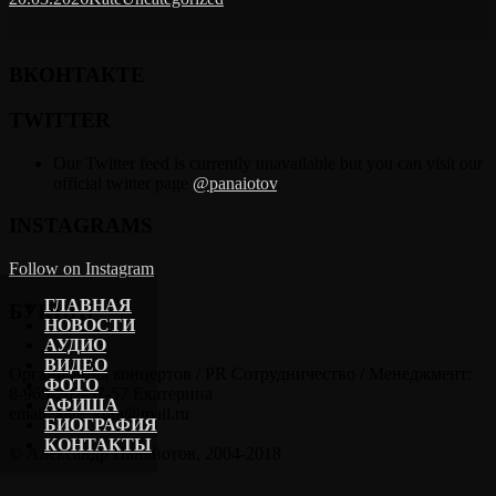
ВКОНТАКТЕ
TWITTER
Our Twitter feed is currently unavailable but you can visit our
official twitter page
@panaiotov
.
INSTAGRAMS
Follow on Instagram
ГЛАВНАЯ
БУКИНГ
НОВОСТИ
АУДИО
ВИДЕО
Организация концертов / PR Сотрудничество / Менеджмент:
ФОТО
8-965-202-57-57 Екатерина
АФИША
email: kate_kora@mail.ru
БИОГРАФИЯ
КОНТАКТЫ
© Александр Панайотов, 2004-2018