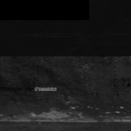
fficial twitter page
@panaiotov
.