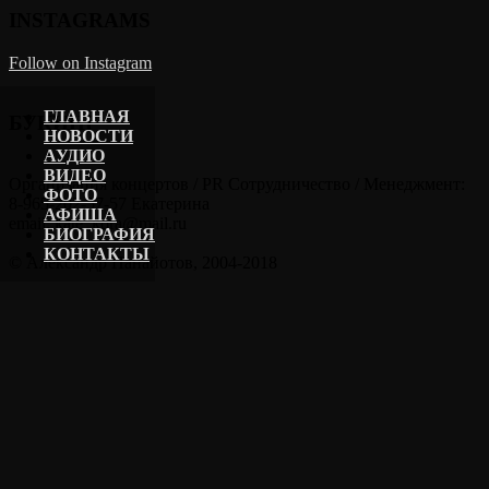
INSTAGRAMS
Follow on Instagram
ГЛАВНАЯ
БУКИНГ
НОВОСТИ
АУДИО
ВИДЕО
Организация концертов / PR Сотрудничество / Менеджмент:
ФОТО
8-965-202-57-57 Екатерина
АФИША
email: kate_kora@mail.ru
БИОГРАФИЯ
КОНТАКТЫ
© Александр Панайотов, 2004-2018