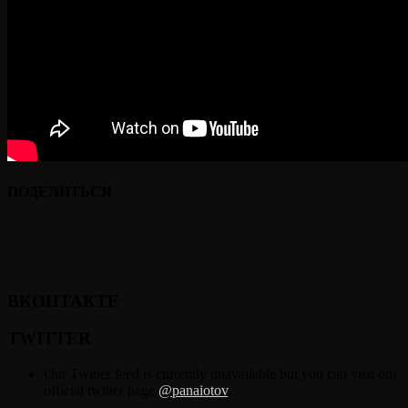
ПОДЕЛИТЬСЯ
ВКОНТАКТЕ
TWITTER
Our Twitter feed is currently unavailable but you can visit our
official twitter page
@panaiotov
.