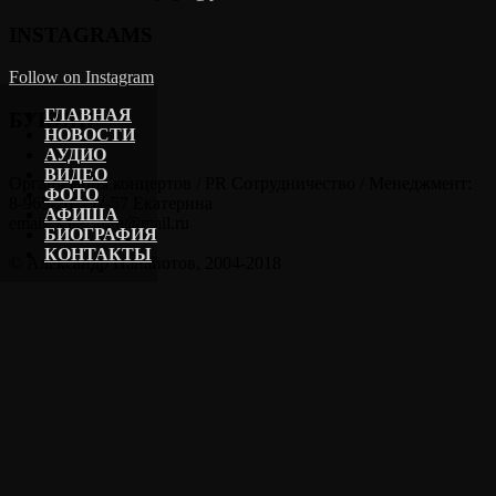
INSTAGRAMS
Follow on Instagram
ГЛАВНАЯ
БУКИНГ
НОВОСТИ
АУДИО
ВИДЕО
Организация концертов / PR Сотрудничество / Менеджмент:
ФОТО
8-965-202-57-57 Екатерина
АФИША
email: kate_kora@mail.ru
БИОГРАФИЯ
КОНТАКТЫ
© Александр Панайотов, 2004-2018