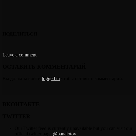
ПОДЕЛИТЬСЯ
Leave a comment
ОСТАВИТЬ КОММЕНТАРИЙ
Вы должны войти
logged in
чтобы оставить комментарий.
ВКОНТАКТЕ
TWITTER
Our Twitter feed is currently unavailable but you can visit our
official twitter page
@panaiotov
.