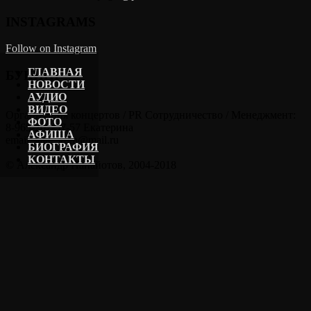
INSTAGRAMS
Follow on Instagram
ГЛАВНАЯ
БУКИНГ
НОВОСТИ
АУДИО
ВИДЕО
Организация концертов / PR Сотрудничество / Менеджмент:
ФОТО
8-965-202-57-57 Екатерина
АФИША
email: kate_kora@mail.ru
БИОГРАФИЯ
КОНТАКТЫ
© Александр Панайотов, 2004-2018