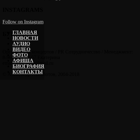
INSTAGRAMS
Follow on Instagram
ГЛАВНАЯ
БУКИНГ
НОВОСТИ
АУДИО
ВИДЕО
Организация концертов / PR Сотрудничество / Менеджмент:
ФОТО
8-965-202-57-57 Екатерина
АФИША
email: kate_kora@mail.ru
БИОГРАФИЯ
КОНТАКТЫ
© Александр Панайотов, 2004-2018